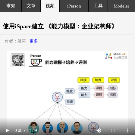
求知
文章
视频
工具
iPerson
Modeler
使用iSpace建立 《能力模型：企业架构师》
作者：俎涛
更多