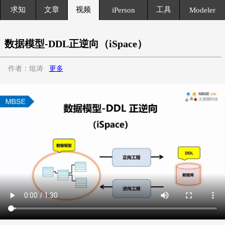
求知
文章
视频
工具
iPerson
Modeler
数据模型-DDL正逆向（iSpace）
作者：俎涛
更多