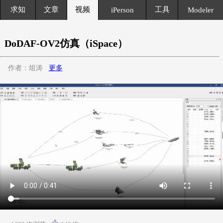
求知
文章
视频
工具
iPerson
Modeler
DoDAF-OV2仿真（iSpace）
作者：俎涛
更多