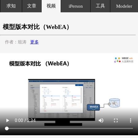
求知
文章
视频
工具
iPerson
Modeler
模型版本对比（WebEA）
作者：俎涛
更多