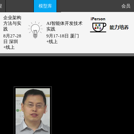
程
模型库
会员
企业架构
方法与实
AI智能体开发技术
践
实践
8月27-28
9月17-18日 厦门
日 深圳
+线上
+线上