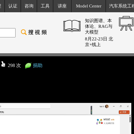
程
认证
咨询
工具
讲座
Model Center
汽车系统工
知识图谱、本
体论、RAG与
大模型
8月22-23日 北
京+线上
览
298 次
捐助