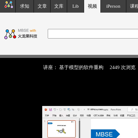
求知
文章
文库
Lib
视频
iPerson
课
讲座： 基于模型的软件重构
2449 次浏