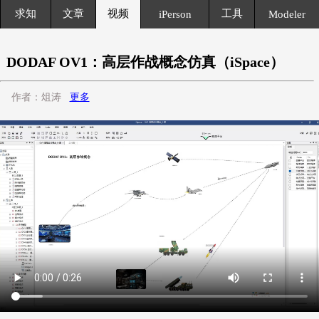
求知
文章
视频
工具
iPerson
Modeler
DODAF OV1：高层作战概念仿真（iSpace）
作者：俎涛
更多