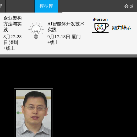
程
模型库
会员
企业架构
方法与实
AI智能体开发技术
践
实践
8月27-28
9月17-18日 厦门
日 深圳
+线上
+线上