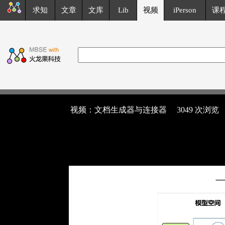
求知
文章
文库
Lib
视频
iPerson
课
视频：文档生成器与连接器
3049 次浏览