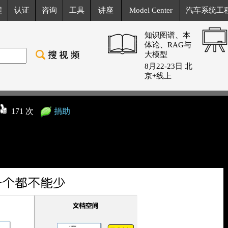
程
认证
咨询
工具
讲座
Model Center
汽车系统工
知识图谱、本
体论、RAG与
大模型
8月22-23日 北
京+线上
171 次
捐助