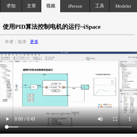
求知
文章
视频
工具
iPerson
Modeler
使用PID算法控制电机的运行~iSpace
作者：俎涛
更多