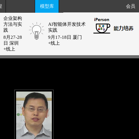
程
模型库
会员
企业架构
方法与实
AI智能体开发技术
践
实践
8月27-28
9月17-18日 厦门
日 深圳
+线上
+线上