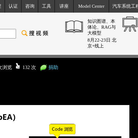
程
认证
咨询
工具
讲座
Model Center
汽车系统工
知识图谱、本
体论、RAG与
大模型
8月22-23日 北
京+线上
 次浏览
132 次
捐助