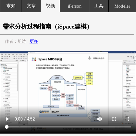
求知
文章
视频
工具
iPerson
Modeler
需求分析过程指南（iSpace建模）
作者：俎涛
更多