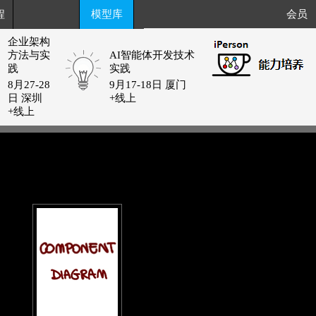
程
模型库
会员
企业架构
方法与实
AI智能体开发技术
践
实践
8月27-28
9月17-18日 厦门
日 深圳
+线上
+线上