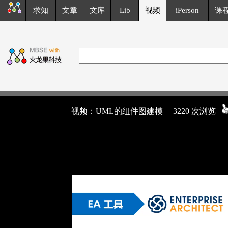
求知
文章
文库
Lib
视频
iPerson
课
视频：UML的组件图建模
3220 次浏览