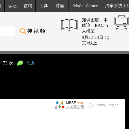
程
认证
咨询
工具
讲座
Model Center
汽车系统工
知识图谱、本
体论、RAG与
大模型
8月22-23日 北
京+线上
73 次
捐助