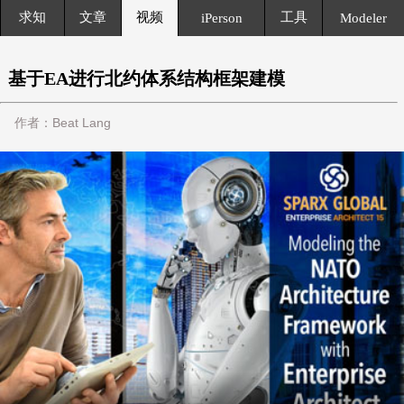
求知
文章
视频
工具
iPerson
Modeler
基于EA进行北约体系结构框架建模
作者：Beat Lang