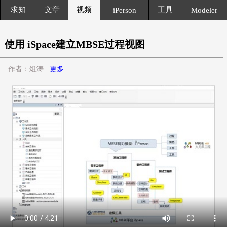
求知
文章
视频
工具
iPerson
Modeler
使用 iSpace建立MBSE过程视图
作者：俎涛
更多