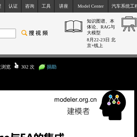
程
认证
咨询
工具
讲座
Model Center
汽车系统工
知识图谱、本
体论、RAG与
大模型
8月22-23日 北
京+线上
 次浏览
302 次
捐助