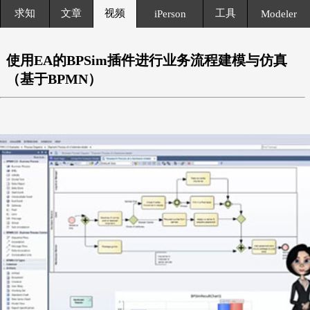
求知
文章
视频
工具
iPerson
Modeler
使用EA的BPSim插件进行业务流程建模与仿真
（基于BPMN）